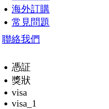
海外訂購
常見問題
聯絡我們
憑証
獎狀
visa
visa_1