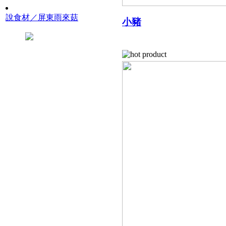
說食材／屏東雨來菇
小豬