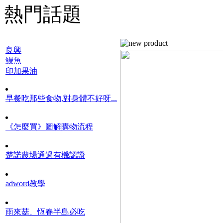
熱門話題
良興
鰻魚
印加果油
早餐吃那些食物,對身體不好呀...
《怎麼買》圖解購物流程
楚諾農場通過有機認證
adword教學
雨來菇、恆春半島必吃