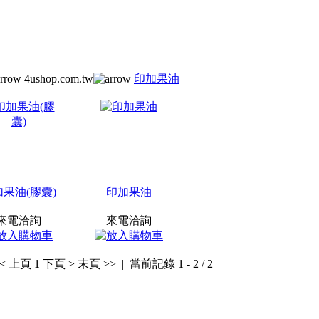
4ushop.com.tw
印加果油
果油(膠囊)
印加果油
來電洽詢
來電洽詢
< 上頁
1
下頁 >
末頁 >>
| 當前記錄 1 - 2 / 2