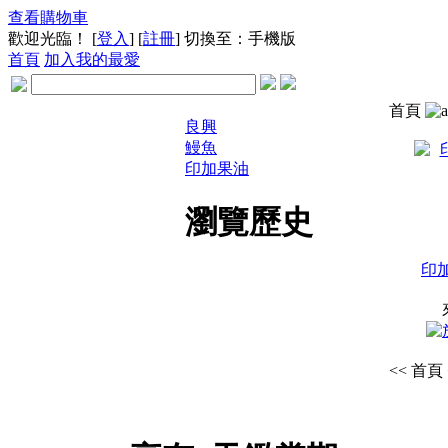
查看購物車
歡迎光臨！ [
登入
] [
註冊
]
切換至：手機版
首頁
加入我的最愛
首頁
良興
鰻魚
印加果油
瀏覽歷史
印加
<< 首頁